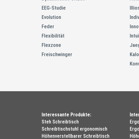
EEG-Studie
Illi
Evolution
Indi
Feder
Inno
Flexibilität
Intu
Flexzone
Jae
Freischwinger
Kalo
Konv
Interessante Produkte:
Inte
Steh Schreibtisch
Erg
Schreibtischstuhl ergonomisch
Ergo
Höhenverstellbarer Schreibtisch
Höhe