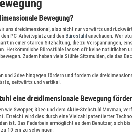
Bewegung
idimensionale Bewegung?
 uns dreidimensional, also nicht nur vorwärts und rückwärt
s den PC-Arbeitsplatz und den
Bürostuhl
anschauen. Wer stun
arrt in einer starren Sitzhaltung, die zu Verspannungen, ei
. Herkömmliche Bürostühle lassen oft keine natürlichen u
kbewegen. Zudem haben viele Stühle Sitzmulden, die das Bec
 und 3dee hingegen fördern und fordern die dreidimension
rts, seitwärts und vertikal.
tuhl eine dreidimensionale Bewegung förde
ten wie Swopper, 3Dee und dem Aktiv-Stehstuhl Muvman, verf
. Erreicht wird dies durch eine Vielzahl patentierter Technol
inden ist. Das Federbein ermöglicht es dem Benutzer, sich bi
s zu 10 cm zu schwingen.