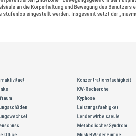
lsäule an die Körperhaltung und Bewegung des Benutzers e
öhe stufenlos eingestellt werden. Insgesamt setzt der „muvm
rnaktivitaet
Konzentrationsfaehigkeit
enke
KW-Recherche
ifraum
Kyphose
tungsschäden
Leistungsfaehigket
tungswechsel
Lendenwirbelsaeule
enschuss
MetabolischesSyndrom
e Office
MuskelWadenPumpe