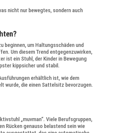
was nicht nur bewegtes, sondern auch
chten?
n zu beginnen, um Haltungsschäden und
roffen. Um diesem Trend entgegenzuwirken,
r ist ein Stuhl, der Kinder in Bewegung
ster kippsicher und stabil.
Ausführungen erhältlich ist, wie dem
 wurde, die einen Sattelsitz bevorzugen.
ktivstuhl „muvman“. Viele Berufsgruppen,
den Rücken genauso belastend sein wie
te ausgestattet, das eine automatische