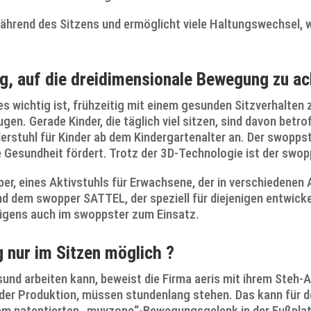
ährend des Sitzens und ermöglicht viele Haltungswechsel, 
ig, auf die dreidimensionale Bewegung zu a
 es wichtig ist, frühzeitig mit einem gesunden Sitzverhalte
en. Gerade Kinder, die täglich viel sitzen, sind davon bet
erstuhl für Kinder ab dem Kindergartenalter an. Der swoppste
e Gesundheit fördert. Trotz der 3D-Technologie ist der swopp
er, eines Aktivstuhls für Erwachsene, der in verschiedenen 
dem swopper SATTEL, der speziell für diejenigen entwickelt
igens auch im swoppster zum Einsatz.
 nur im Sitzen möglich ?
d arbeiten kann, beweist die Firma aeris mit ihrem Steh-A
n der Produktion, müssen stundenlang stehen. Das kann für 
dem patentierten „muvzone“-Bewegungsgelenk in der Fußplat