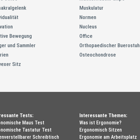
osakralgelenk
Muskulatur
vidualität
Normen
vation
Nucleus
itive Bewegung
Office
ger und Sammler
Orthopaedischer Buerostuh
rien
Osteochondrose
exer Sitz
ressante Tests:
Interessante Themen:
onomische Maus Test
Was ist Ergonomie?
nomische Tastatur Test
Ergonomisch Sitzen
nverstellbarer Schreibtisch
Ergonomie am Arbeitsplatz