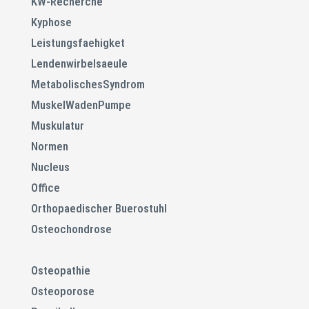
KW-Recherche
Kyphose
Leistungsfaehigket
Lendenwirbelsaeule
MetabolischesSyndrom
MuskelWadenPumpe
Muskulatur
Normen
Nucleus
Office
Orthopaedischer Buerostuhl
Osteochondrose
Osteopathie
Osteoporose